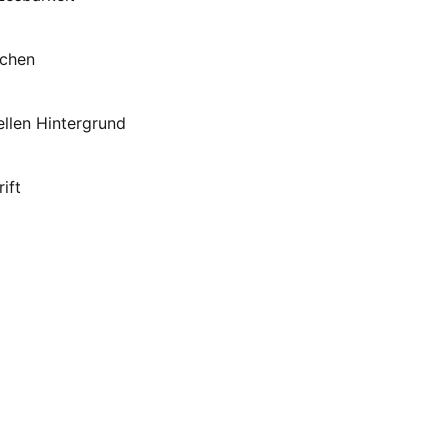
ichen
ellen Hintergrund
ift