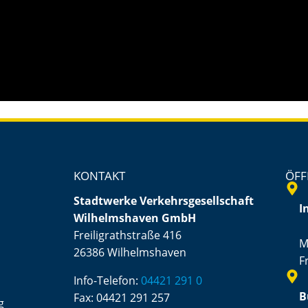
 auf den eigentlichen Inhalt zuzugreifen, klicken Sie auf die
KONTAKT
ÖFF
Stadtwerke Verkehrsgesellschaft
I
Wilhelmshaven GmbH
Freiligrathstraße 416
M
26386 Wilhelmshaven
F
Info-Telefon:
04421 291 0
B
Fax:
04421 291 257
g