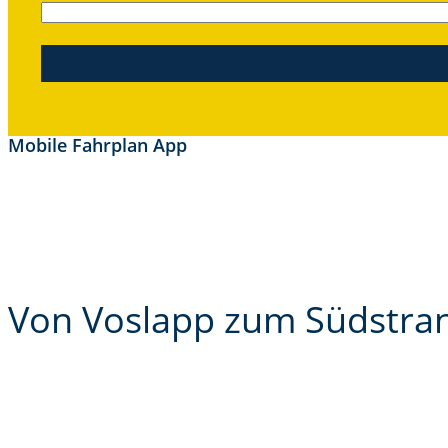
Mobile Fahrplan App
Von Voslapp zum Südstra
Unsere sieben Buslinien bringen Sie schnell und sicher d
von A nach B bringt und entdecken Sie unsere Tarife und Ti
Nutzung Ihrer lokalen öffentlichen Verkehrsmittel.