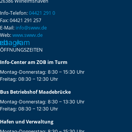
26386 Wilhelmshaven
Info-Telefon:
04421 291 0
Fax:
04421 291 257
E-Mail:
info@swwv.de
Web:
www.swwv.de
ebook
nstagram
ÖFFNUNGSZEITEN
Info-Center am ZOB im Turm
Montag-Donnerstag: 8:30 – 15:30 Uhr
Freitag: 08:30 – 12:30 Uhr
Bus Betriebshof Maadebrücke
Montag-Donnerstag: 8:30 – 13:30 Uhr
Freitag: 08:30 – 12:30 Uhr
Hafen und Verwaltung
Montag-Donnerstag: 8:30 – 15:30 Uhr