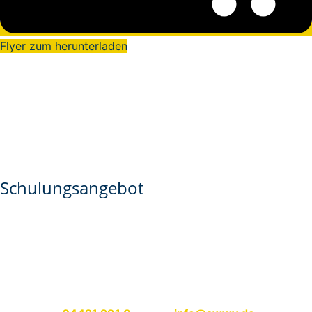
Flyer zum herunterladen
Schulungsangebot
Um den E-Scooter Pass zu erlangen, können sich
berechtigte E-Scooter-Nutzer/innen über folgende
Kontaktdaten einen Termin am ZOB oder auf dem
Betriebsgelände vereinbaren:
Stadtwerke-Verkehrsgesellschaft Wilhelmshaven