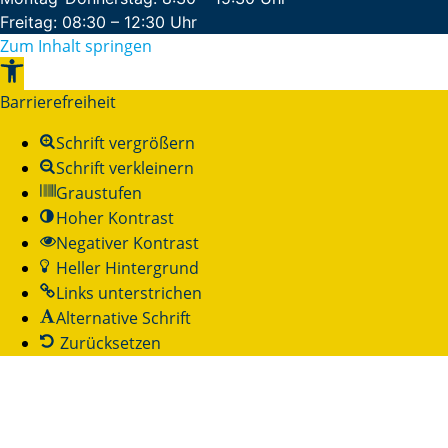
Freitag: 08:30 – 12:30 Uhr
Zum Inhalt springen
Werkzeugleiste
öffnen
Barrierefreiheit
Schrift vergrößern
Schrift verkleinern
Graustufen
Hoher Kontrast
Negativer Kontrast
Heller Hintergrund
Links unterstrichen
Alternative Schrift
Zurücksetzen