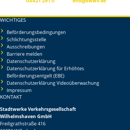
GmbH, Tel.
04421 291 0
, E-Mail
info@swwv.de
–
„
Kennwort: E-Scooter Pass“
WICHTIGES
Beförderungsbedingungen
Schlichtungsstelle
Ausschreibungen
Barriere melden
Datenschutzerklärung
Datenschutzerklärung für Erhöhtes
Beförderungsentgelt (EBE)
Datenschutzerklärung Videoüberwachung
Impressum
KONTAKT
Stadtwerke Verkehrsgesellschaft
Wilhelmshaven GmbH
Freiligrathstraße 416