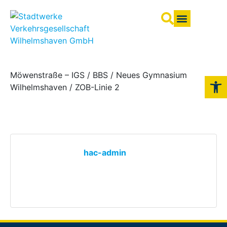
Fahrpläne & Liniennetz
Tarife & Tickets
Möwenstraße – IGS / BBS / Neues Gymnasium
Werkzeugl
Wilhelmshaven / ZOB-Linie 2
hac-admin