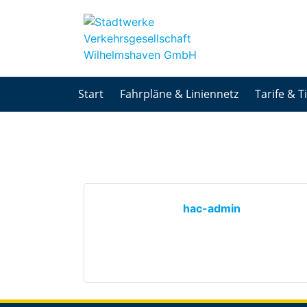
Start
Fahrpläne & Liniennetz
Tarife & T
hac-admin