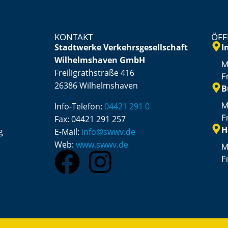
KONTAKT
ÖFF
Stadtwerke Verkehrsgesellschaft
I
Wilhelmshaven GmbH
M
Freiligrathstraße 416
F
26386 Wilhelmshaven
B
M
Info-Telefon:
04421 291 0
F
Fax:
04421 291 257
H
g
E-Mail:
info@swwv.de
Web:
www.swwv.de
M
F