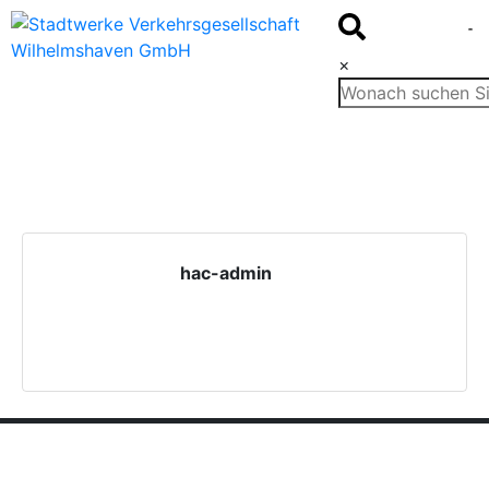
×
Fahr
Tari
hac-admin