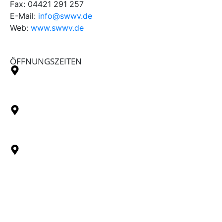
Fax:
04421 291 257
E-Mail:
info@swwv.de
Web:
www.swwv.de
ÖFFNUNGSZEITEN
Info-Center am ZOB im Turm
Montag-Donnerstag: 8:30 – 15:30 Uhr
Freitag: 08:30 – 12:30 Uhr
Bus Betriebshof Maadebrücke
Montag-Donnerstag: 8:30 – 13:30 Uhr
Freitag: 08:30 – 12:30 Uhr
Hafen und Verwaltung
Montag-Donnerstag: 8:30 – 15:30 Uhr
Freitag: 08:30 – 12:30 Uhr