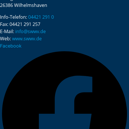
26386 Wilhelmshaven
Info-Telefon:
04421 291 0
Fax:
04421 291 257
E-Mail:
info@swwv.de
Web:
www.swwv.de
Facebook