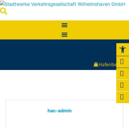
Werkzeugl
Hafenbetrieb
hac-admin