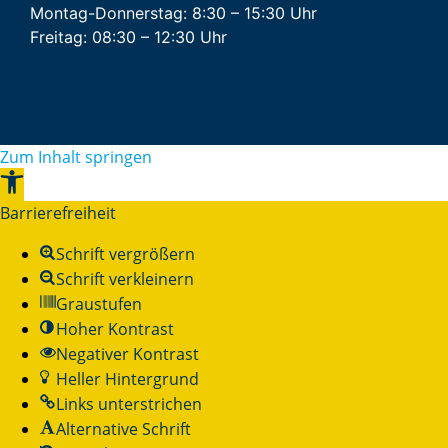
Montag-Donnerstag: 8:30 – 15:30 Uhr
Freitag: 08:30 – 12:30 Uhr
Zum Inhalt springen
Werkzeugleiste
öffnen
Barrierefreiheit
Schrift vergrößern
Schrift verkleinern
Graustufen
Hoher Kontrast
Negativer Kontrast
Heller Hintergrund
Links unterstrichen
Alternative Schrift