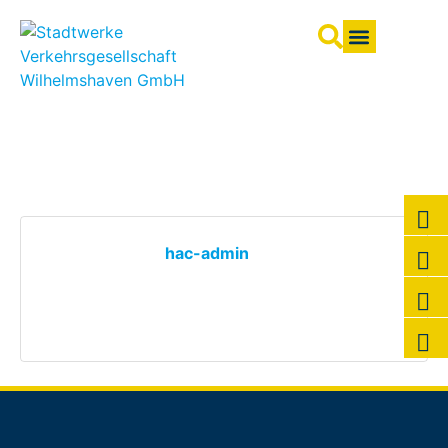
Fahrpläne & Liniennetz
Tarife & Tickets
hac-admin