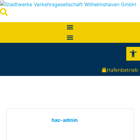
Werkzeugl
Hafenbetrieb
hac-admin